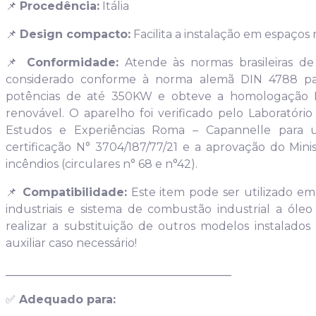
📌
Procedência:
Itália
📌
Design compacto:
Facilita a instalação em espaços
📌
Conformidade:
Atende às normas brasileiras d
considerado conforme à norma alemã DIN 4788 p
potências de até 350KW e obteve a homologação 
renovável. O aparelho foi verificado pelo Laboratór
Estudos e Experiências Roma – Capannelle para
certificação N° 3704/187/77/21 e a aprovação do Mini
incêndios (circulares n° 68 e n°42).
📌
Compatibilidade:
Este item pode ser utilizado e
industriais e sistema de combustão industrial a ól
realizar a substituição de outros modelos instalado
auxiliar caso necessário!
________________________________________
✅
Adequado para: