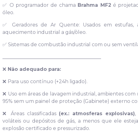
✅ O programador de chama
Brahma MF2
é projeta
óleo.
✅ Geradores de Ar Quente: Usados em estufas, av
aquecimento industrial a gás/óleo.
✅ Sistemas de combustão industrial com ou sem ventila
________________________________________
❌
Não adequado para:
❌
Para uso contínuo (+24h ligado).
❌
Uso em áreas de lavagem industrial, ambientes com
95% sem um painel de proteção (Gabinete) externo com 
❌
Áreas classificadas
(ex.: atmosferas explosivas)
,
voláteis ou depósitos de gás, a menos que ele estej
explosão certificado e pressurizado.