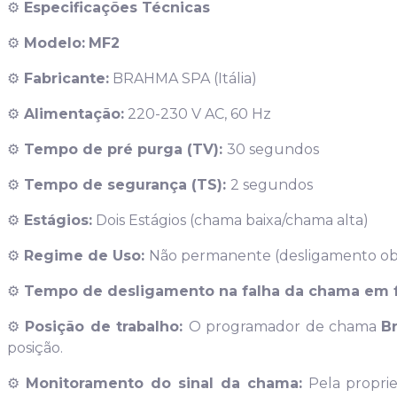
⚙️
Especificações Técnicas
⚙️
Modelo:
MF2
⚙️
Fabricante:
BRAHMA SPA (Itália)
⚙️
Alimentação:
220-230 V AC, 60 Hz
⚙️
Tempo de pré purga (TV):
30 segundos
⚙️
Tempo de segurança (TS):
2 segundos
⚙️
Estágios:
Dois Estágios (chama baixa/chama alta)
⚙️
Regime de Uso:
Não permanente (desligamento obr
⚙️
Tempo de desligamento na falha da chama em 
⚙️
Posição de trabalho:
O programador de chama
B
posição.
⚙️
Monitoramento do sinal da chama:
Pela propri