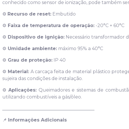
conhecido como sensor de ionização, pode também ser
⚙️
Recurso de reset:
Embutido
⚙️
Faixa de temperatura de operação:
-20°C + 60°C
⚙️
Dispositivo de ignição:
Necessário transformador d
⚙️
Umidade ambiente:
máximo 95% a 40°C
⚙️
Grau de proteção:
IP 40
⚙️
Material:
A carcaça feita de material plástico proteg
sujeira das condições de instalação.
⚙️
Aplicações:
Queimadores e sistemas de combustão 
utilizando combustíveis a gás/óleo.
________________________________________
📌
Informações Adicionais