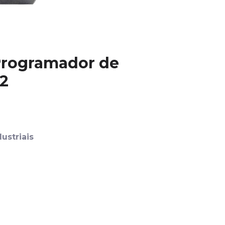
 Programador de
2
ustriais