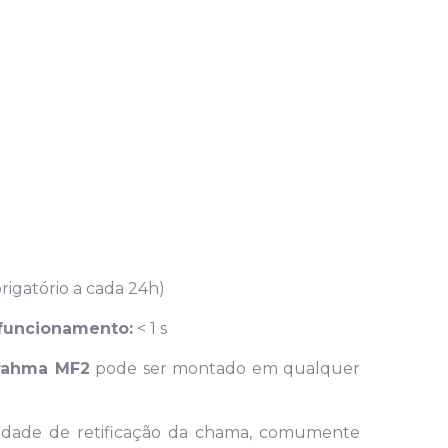
igatório a cada 24h)
funcionamento:
< 1 s
rahma MF2
pode ser montado em qualquer
edade de retificação da chama, comumente