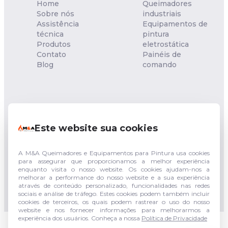
Home
Queimadores
Sobre nós
industriais
Assistência
Equipamentos de
técnica
pintura
Produtos
eletrostática
Contato
Painéis de
Blog
comando
NOSSA UNIDADE
Este website sua cookies
Rua Francisco Sgambatt,
153 - Quitaúna - Osasco -
SP
CEP: 06182-040
A M&A Queimadores e Equipamentos para Pintura usa cookies
para assegurar que proporcionamos a melhor experiência
enquanto visita o nosso website. Os cookies ajudam-nos a
(011) 94744-3943
melhorar a performance do nosso website e a sua experiência
(011) 3683-5210
através de conteúdo personalizado, funcionalidades nas redes
sociais e análise de tráfego. Estes cookies podem também incluir
cookies de terceiros, os quais podem rastrear o uso do nosso
website e nos fornecer informações para melhorarmos a
experiência dos usuários. Conheça a nossa
Política de Privacidade
© 2026 - M&A Queimadores e Equipamentos para