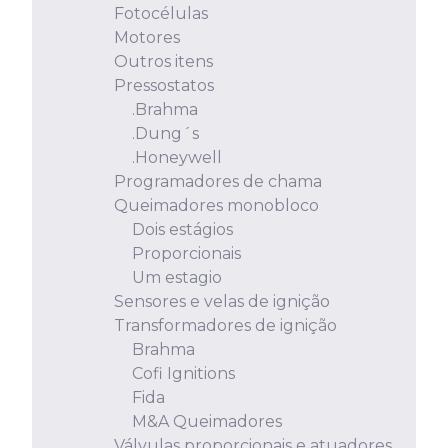
Fotocélulas
Motores
Outros itens
Pressostatos
.Brahma
.Dung´s
.Honeywell
Programadores de chama
Queimadores monobloco
Dois estágios
Proporcionais
Um estagio
Sensores e velas de ignição
Transformadores de ignição
Brahma
Cofi Ignitions
Fida
M&A Queimadores
Válvulas proporcionais e atuadores