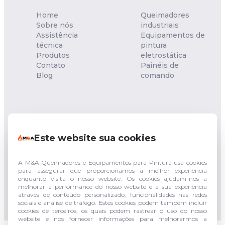
Home
Queimadores
Sobre nós
industriais
Assistência
Equipamentos de
técnica
pintura
Produtos
eletrostática
Contato
Painéis de
Blog
comando
NOSSA UNIDADE
Este website sua cookies
Rua Francisco Sgambatt,
153 - Quitaúna - Osasco -
SP
CEP: 06182-040
A M&A Queimadores e Equipamentos para Pintura usa cookies
para assegurar que proporcionamos a melhor experiência
enquanto visita o nosso website. Os cookies ajudam-nos a
(011) 94744-3943
melhorar a performance do nosso website e a sua experiência
(011) 3683-5210
através de conteúdo personalizado, funcionalidades nas redes
sociais e análise de tráfego. Estes cookies podem também incluir
cookies de terceiros, os quais podem rastrear o uso do nosso
website e nos fornecer informações para melhorarmos a