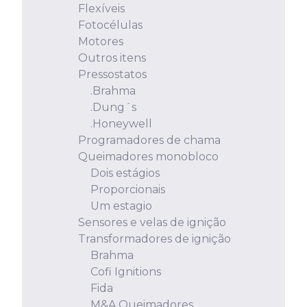
Flexíveis
Fotocélulas
Motores
Outros itens
Pressostatos
.Brahma
.Dung´s
.Honeywell
Programadores de chama
Queimadores monobloco
Dois estágios
Proporcionais
Um estagio
Sensores e velas de ignição
Transformadores de ignição
Brahma
Cofi Ignitions
Fida
M&A Queimadores