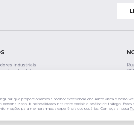
L
OS
N
ores industriais
Rua
entos de pintura
CE
ática
s de comando
gurar que proporcionamos a melhor experiência enquanto visita o nosso web
personalizado, funcionalidades nas redes sociais e análise de tráfego. Este
er informações para melhorarmos a experiência dos usuários. Conheça a nossa
Po
Todos os direitos reservados