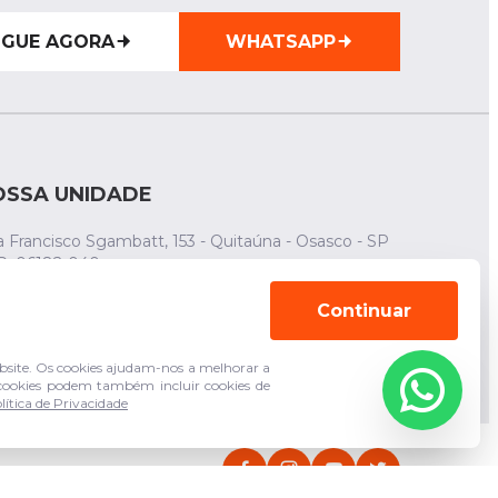
IGUE AGORA
WHATSAPP
OSSA UNIDADE
 Francisco Sgambatt, 153 - Quitaúna - Osasco - SP
P: 06182-040
(011) 94744-3943
Continuar
(011) 3683-5210
site. Os cookies ajudam-nos a melhorar a
s cookies podem também incluir cookies de
lítica de Privacidade