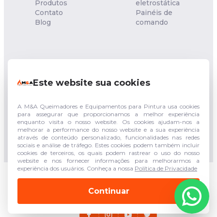
Produtos
eletrostática
Contato
Painéis de
Blog
comando
NOSSA UNIDADE
Este website sua cookies
Rua Francisco Sgambatt,
153 - Quitaúna - Osasco -
SP
CEP: 06182-040
A M&A Queimadores e Equipamentos para Pintura usa cookies
para assegurar que proporcionamos a melhor experiência
enquanto visita o nosso website. Os cookies ajudam-nos a
(011) 94744-3943
melhorar a performance do nosso website e a sua experiência
(011) 3683-5210
através de conteúdo personalizado, funcionalidades nas redes
sociais e análise de tráfego. Estes cookies podem também incluir
cookies de terceiros, os quais podem rastrear o uso do nosso
website e nos fornecer informações para melhorarmos a
experiência dos usuários. Conheça a nossa
Política de Privacidade
© 2026 - M&A Queimadores e Equipamentos para
Pintura - Todos os direitos reservados
Continuar