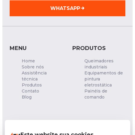
WHATSAPP
MENU
PRODUTOS
Home
Queimadores
Sobre nós
industriais
Assistência
Equipamentos de
técnica
pintura
Produtos
eletrostática
Contato
Painéis de
Blog
comando
NOSSA UNIDADE
Este website sua cookies