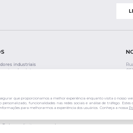
L
OS
N
ores industriais
Rua
entos de pintura
CE
ática
s de comando
gurar que proporcionamos a melhor experiência enquanto visita o nosso web
personalizado, funcionalidades nas redes sociais e análise de tráfego. Este
er informações para melhorarmos a experiência dos usuários. Conheça a nossa
Po
Todos os direitos reservados