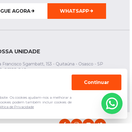
IGUE AGORA
WHATSAPP
OSSA UNIDADE
 Francisco Sgambatt, 153 - Quitaúna - Osasco - SP
P: 06182-040
(011) 94744-3943
Continuar
(011) 3683-5210
site. Os cookies ajudam-nos a melhorar a
s cookies podem também incluir cookies de
lítica de Privacidade