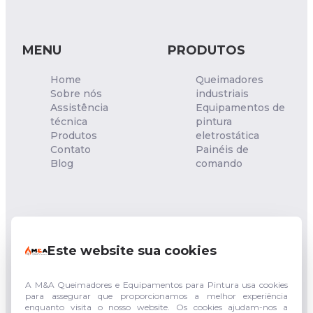
MENU
PRODUTOS
Home
Queimadores
Sobre nós
industriais
Assistência
Equipamentos de
técnica
pintura
Produtos
eletrostática
Contato
Painéis de
Blog
comando
NOSSA UNIDADE
Este website sua cookies
Rua Francisco Sgambatt,
153 - Quitaúna - Osasco -
SP
CEP: 06182-040
A M&A Queimadores e Equipamentos para Pintura usa cookies
para assegurar que proporcionamos a melhor experiência
enquanto visita o nosso website. Os cookies ajudam-nos a
(011) 94744-3943