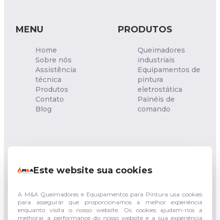
MENU
PRODUTOS
Home
Queimadores
Sobre nós
industriais
Assistência
Equipamentos de
técnica
pintura
Produtos
eletrostática
Contato
Painéis de
Blog
comando
NOSSA UNIDADE
Este website sua cookies
Rua Francisco Sgambatt,
153 - Quitaúna - Osasco -
SP
CEP: 06182-040
A M&A Queimadores e Equipamentos para Pintura usa cookies
para assegurar que proporcionamos a melhor experiência
enquanto visita o nosso website. Os cookies ajudam-nos a
(011) 94744-3943
melhorar a performance do nosso website e a sua experiência