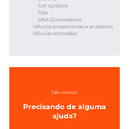
Cofi Ignitions
Fida
M&A Queimadores
Válvulas proporcionais e atuadores
Válvulas solenoides
Fale conosco
Precisando de alguma
ajuda?