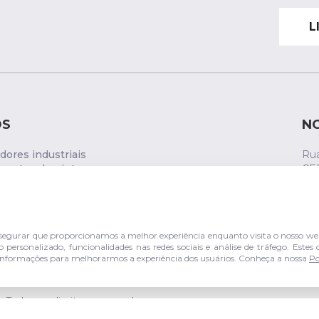
L
OS
N
ores industriais
Rua
entos de pintura
CE
ática
s de comando
gurar que proporcionamos a melhor experiência enquanto visita o nosso web
personalizado, funcionalidades nas redes sociais e análise de tráfego. Este
er informações para melhorarmos a experiência dos usuários. Conheça a nossa
Po
Todos os direitos reservados