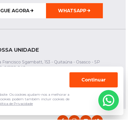
IGUE AGORA
WHATSAPP
OSSA UNIDADE
 Francisco Sgambatt, 153 - Quitaúna - Osasco - SP
P: 06182-040
(011) 94744-3943
Continuar
(011) 3683-5210
site. Os cookies ajudam-nos a melhorar a
s cookies podem também incluir cookies de
lítica de Privacidade