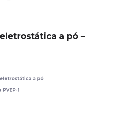
letrostática a pó –
letrostática a pó
a PVEP-1