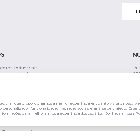
L
OS
N
ores industriais
Rua
entos de pintura
CE
ática
s de comando
gurar que proporcionamos a melhor experiência enquanto visita o nosso web
personalizado, funcionalidades nas redes sociais e análise de tráfego. Este
er informações para melhorarmos a experiência dos usuários. Conheça a nossa
Po
Todos os direitos reservados