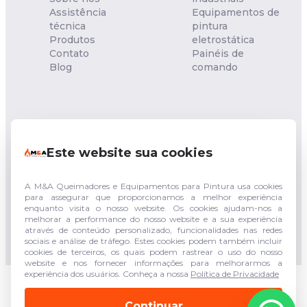
Assistência
Equipamentos de
técnica
pintura
Produtos
eletrostática
Contato
Painéis de
Blog
comando
NOSSA UNIDADE
Este website sua cookies
Rua Francisco Sgambatt,
153 - Quitaúna - Osasco -
SP
CEP: 06182-040
A M&A Queimadores e Equipamentos para Pintura usa cookies
para assegurar que proporcionamos a melhor experiência
enquanto visita o nosso website. Os cookies ajudam-nos a
(011) 94744-3943
melhorar a performance do nosso website e a sua experiência
(011) 3683-5210
através de conteúdo personalizado, funcionalidades nas redes
sociais e análise de tráfego. Estes cookies podem também incluir
cookies de terceiros, os quais podem rastrear o uso do nosso
website e nos fornecer informações para melhorarmos a
experiência dos usuários. Conheça a nossa
Política de Privacidade
© 2026 - M&A Queimadores e Equipamentos para
Pintura - Todos os direitos reservados
Continuar